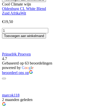
Club
Cool Climate wijn
Sauvignon
Oldenburg CL White Blend
Blanc
Zuid Afrika
Wit
aantal
€
19,50
Oldenburg
CL
Toevoegen aan winkelmand
White
Blend
aantal
Prinselijk Proeven
4.7
Gebaseerd op 63 beoordelingen
powered by
G
o
o
g
l
e
beoordeel ons op
marcok118
2 maanden geleden