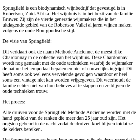
Springfield is een biodynamisch wijnbedrijf dat gevestigd is in
Robertson, Zuid-Afrika. Het wijnhuis is in het bezit van de familie
Bruwer. Zij zijn de vierde generatie wijnmakers die in het
uitdagende gebied van de Robertson Vallei al jaren wijnen maken
volgens de oude Bourgondische stijl.
De visie van Springfield:
Dit verklaart ook de naam Methode Ancienne, de meest rijke
Chardonnay in de collectie van het wijnhuis. Deze Chardonnay
wordt nog gemaakt met de oude technieken waarbij de wijnmaker
de natuur het tempo laat bepalen en niet of nauwelijks ingrijpt. Dit
heeft soms ook wel eens vervelende gevolgen waardoor er heel
soms een vintage niet kan worden vrijgegeven. Dit weerhoudt de
familie echter niet van hun believes af te stappen en ze blijven de
oude technieken trouw.
Het proces:
Alle druiven voor de Springfield Methode Ancienne worden met de
hand geplukt van de ranken die meer dan 25 jaar oud zijn. Het
oogsten gebeurt in de nacht zodat de druiven koel blijven totdat ze
de kelders bereiken.
Het fermentatieproces is erg lang voor een wijn als deze, maar dat is