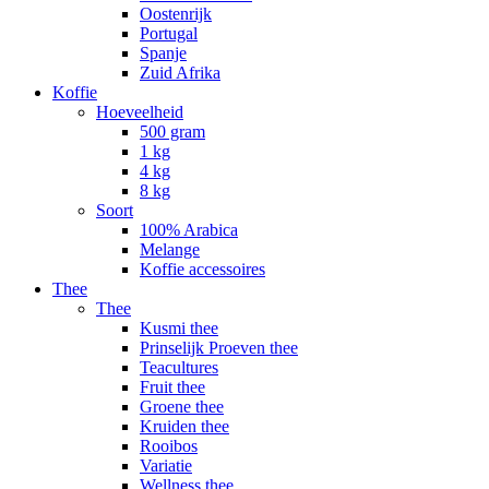
Oostenrijk
Portugal
Spanje
Zuid Afrika
Koffie
Hoeveelheid
500 gram
1 kg
4 kg
8 kg
Soort
100% Arabica
Melange
Koffie accessoires
Thee
Thee
Kusmi thee
Prinselijk Proeven thee
Teacultures
Fruit thee
Groene thee
Kruiden thee
Rooibos
Variatie
Wellness thee