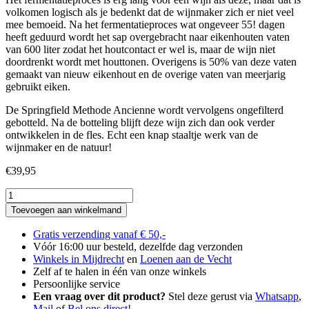
volkomen logisch als je bedenkt dat de wijnmaker zich er niet veel
mee bemoeid. Na het fermentatieproces wat ongeveer 55! dagen
heeft geduurd wordt het sap overgebracht naar eikenhouten vaten
van 600 liter zodat het houtcontact er wel is, maar de wijn niet
doordrenkt wordt met houttonen. Overigens is 50% van deze vaten
gemaakt van nieuw eikenhout en de overige vaten van meerjarig
gebruikt eiken.
De Springfield Methode Ancienne wordt vervolgens ongefilterd
gebotteld. Na de botteling blijft deze wijn zich dan ook verder
ontwikkelen in de fles. Echt een knap staaltje werk van de
wijnmaker en de natuur!
€
39,95
Springfield
Methode
Toevoegen aan winkelmand
Ancienne
Chardonnay
Gratis verzending vanaf € 50,-
aantal
Vóór 16:00 uur besteld, dezelfde dag verzonden
Winkels in Mijdrecht
en
Loenen aan de Vecht
Zelf af te halen in één van onze winkels
Persoonlijke service
Een vraag over dit product?
Stel deze gerust via
Whatsapp
,
Mail
of
Bel ons direct!