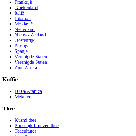
Frankrijk
Griekenland
Italië
Libanon
Moldavië
Nederland
Nieuw- Zeeland
Oostenrijk
Portugal
Spanje
Verenigde Staten
Verenigde Staten
Zuid Afrika
Koffie
100% Arabica
Melange
Thee
Kusmi thee
Prinselijk Proeven thee
Teacultures