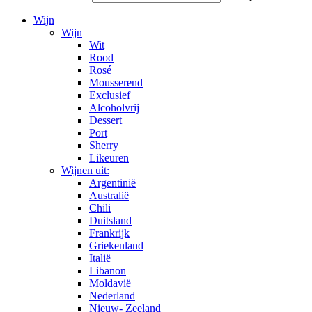
Wijn
Wijn
Wit
Rood
Rosé
Mousserend
Exclusief
Alcoholvrij
Dessert
Port
Sherry
Likeuren
Wijnen uit:
Argentinië
Australië
Chili
Duitsland
Frankrijk
Griekenland
Italië
Libanon
Moldavië
Nederland
Nieuw- Zeeland