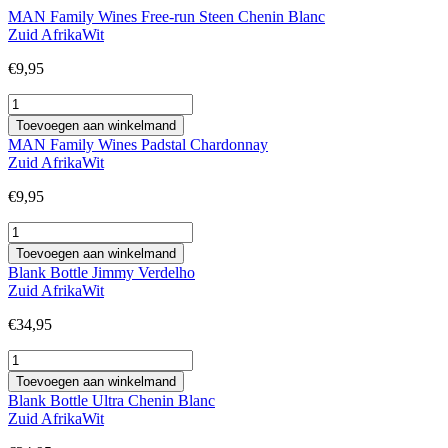
MAN Family Wines Free-run Steen Chenin Blanc
Zuid Afrika
Wit
€
9,95
MAN
Family
Toevoegen aan winkelmand
Wines
MAN Family Wines Padstal Chardonnay
Free-
Zuid Afrika
Wit
run
Steen
€
9,95
Chenin
Blanc
MAN
aantal
Family
Toevoegen aan winkelmand
Wines
Blank Bottle Jimmy Verdelho
Padstal
Zuid Afrika
Wit
Chardonnay
aantal
€
34,95
Blank
Bottle
Toevoegen aan winkelmand
Jimmy
Blank Bottle Ultra Chenin Blanc
Verdelho
Zuid Afrika
Wit
aantal