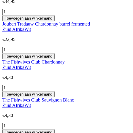
€
34,95
Blank
Bottle
Toevoegen aan winkelmand
Ultra
Joubert Tradauw Chardonnay barrel fermented
Chenin
Zuid Afrika
Wit
Blanc
aantal
€
22,95
Joubert
Tradauw
Toevoegen aan winkelmand
Chardonnay
The Fishwives Club Chardonnay
barrel
Zuid Afrika
Wit
fermented
aantal
€
9,30
The
Fishwives
Toevoegen aan winkelmand
Club
The Fishwives Club Sauvignon Blanc
Chardonnay
Zuid Afrika
Wit
aantal
€
9,30
The
Fishwives
Toevoegen aan winkelmand