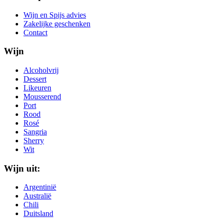
Wijn en Spijs advies
Zakelijke geschenken
Contact
Wijn
Alcoholvrij
Dessert
Likeuren
Mousserend
Port
Rood
Rosé
Sangria
Sherry
Wit
Wijn uit:
Argentinië
Australië
Chili
Duitsland