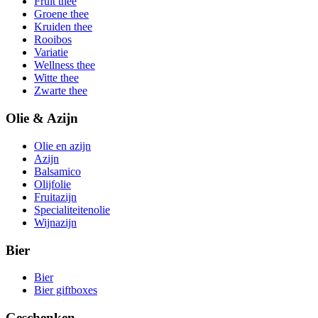
Fruit thee
Groene thee
Kruiden thee
Rooibos
Variatie
Wellness thee
Witte thee
Zwarte thee
Olie & Azijn
Olie en azijn
Azijn
Balsamico
Olijfolie
Fruitazijn
Specialiteitenolie
Wijnazijn
Bier
Bier
Bier giftboxes
Geschenken