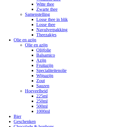
Witte thee
Zwarte thee
Samenstelling
Losse thee in blik
Losse thee
Navulverpakking
Theezakjes
Olie en azijn
Olie en azijn
Olijfolie
Balsamico
Azijn
Fruitazijn
Specialiteitenolie
Wijnazijn
Zout
Sauzen
Hoeveelheid
225ml
250ml
500ml
1000ml
Bier
Geschenken
Chocolade & bonbons