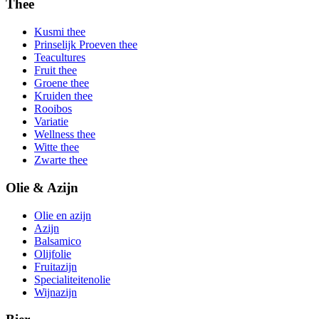
Thee
Kusmi thee
Prinselijk Proeven thee
Teacultures
Fruit thee
Groene thee
Kruiden thee
Rooibos
Variatie
Wellness thee
Witte thee
Zwarte thee
Olie & Azijn
Olie en azijn
Azijn
Balsamico
Olijfolie
Fruitazijn
Specialiteitenolie
Wijnazijn