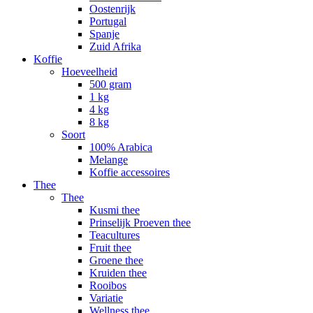
Oostenrijk
Portugal
Spanje
Zuid Afrika
Koffie
Hoeveelheid
500 gram
1 kg
4 kg
8 kg
Soort
100% Arabica
Melange
Koffie accessoires
Thee
Thee
Kusmi thee
Prinselijk Proeven thee
Teacultures
Fruit thee
Groene thee
Kruiden thee
Rooibos
Variatie
Wellness thee