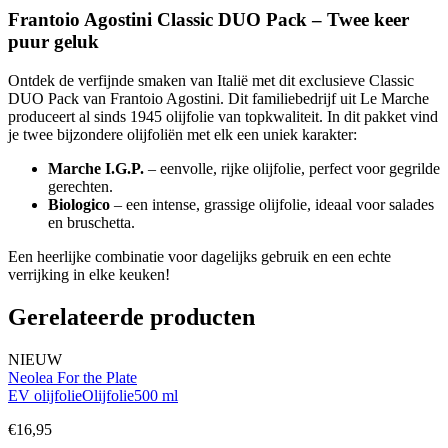
Frantoio Agostini Classic DUO Pack – Twee keer
puur geluk
Ontdek de verfijnde smaken van Italië met dit exclusieve Classic
DUO Pack van Frantoio Agostini. Dit familiebedrijf uit Le Marche
produceert al sinds 1945 olijfolie van topkwaliteit. In dit pakket vind
je twee bijzondere olijfoliën met elk een uniek karakter:
Marche I.G.P.
– eenvolle, rijke olijfolie, perfect voor gegrilde
gerechten.
Biologico
– een intense, grassige olijfolie, ideaal voor salades
en bruschetta.
Een heerlijke combinatie voor dagelijks gebruik en een echte
verrijking in elke keuken!
Gerelateerde producten
NIEUW
Neolea For the Plate
EV olijfolie
Olijfolie
500 ml
€
16,95