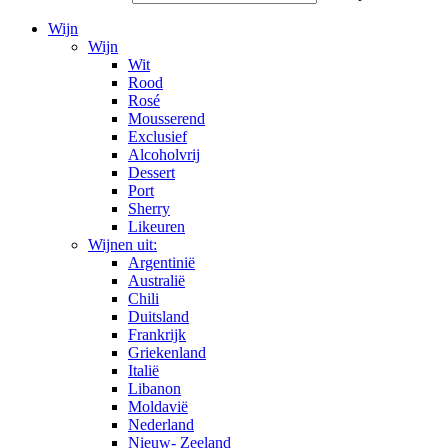
Wijn
Wijn
Wit
Rood
Rosé
Mousserend
Exclusief
Alcoholvrij
Dessert
Port
Sherry
Likeuren
Wijnen uit:
Argentinië
Australië
Chili
Duitsland
Frankrijk
Griekenland
Italië
Libanon
Moldavië
Nederland
Nieuw- Zeeland