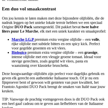
Een duo vol smaakcontrast
Om jou kennis te laten maken met deze bijzondere olijfoliën, die de
nadruk leggen op het unieke lokale terroir hebben we een speciaal
Origine
DUO Pack
samengesteld. Dit pakket bevat
twee halve
liters puur Le Marche
, elk met een uniek karakter en smaakprofiel:
Marche I.G.P
premium extra vergine olijfolie – een
volle
,
rijke olijfolie met subtiele bitters en een spicy kick. Perfect
voor gegrilde groenten en wit vlees.
Biologico
premium extra vergine olijfolie – een
grassige
,
intense olijfolie met een vleugje groene tomaat. Ideaal voor
stevige gerechten, zoals gegrild wit vlees, pasta en
waanzinnig over klassieke bruschetta.
Deze hoogwaardige olijfoliën zijn perfect voor dagelijks gebruik en
geven elk gerecht een authentieke Italiaanse touch. Of je nu een
fijnproever bent of gewoon wilt genieten van pure kwaliteit, het
Frantoio Agostini DUO Pack brengt de smaken van Italië naar jouw
keuken.
TIP: Vanwege de prachtig vormgegeven doos is dit DUO Pack ook
een heel gaaf cadeau om te geven aan liefhebbers van de Italiaanse
keuken.