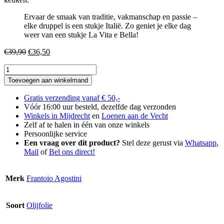
Ervaar de smaak van traditie, vakmanschap en passie –
elke druppel is een stukje Italië. Zo geniet je elke dag
weer van een stukje La Vita e Bella!
Oorspronkelijke
Huidige
€
39,90
€
36,50
prijs
prijs
Frantoio
was:
is:
Agostini
€39,90.
€36,50.
Toevoegen aan winkelmand
Origine
DUO
Gratis verzending vanaf € 50,-
Pack
Vóór 16:00 uur besteld, dezelfde dag verzonden
aantal
Winkels in Mijdrecht
en
Loenen aan de Vecht
Zelf af te halen in één van onze winkels
Persoonlijke service
Een vraag over dit product?
Stel deze gerust via
Whatsapp
,
Mail
of
Bel ons direct!
Merk
Frantoio Agostini
Soort
Olijfolie