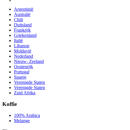
Argentinië
Australië
Chili
Duitsland
Frankrijk
Griekenland
Italië
Libanon
Moldavië
Nederland
Nieuw- Zeeland
Oostenrijk
Portugal
Spanje
Verenigde Staten
Verenigde Staten
Zuid Afrika
Koffie
100% Arabica
Melange