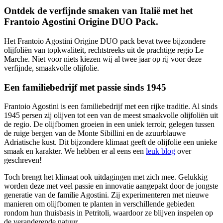
Ontdek de verfijnde smaken van Italië met het
Frantoio Agostini Origine DUO Pack.
Het Frantoio Agostini Origine DUO pack bevat twee bijzondere
olijfoliën van topkwaliteit, rechtstreeks uit de prachtige regio Le
Marche. Niet voor niets kiezen wij al twee jaar op rij voor deze
verfijnde, smaakvolle olijfolie.
Een familiebedrijf met passie sinds 1945
Frantoio Agostini is een familiebedrijf met een rijke traditie. Al sinds
1945 persen zij olijven tot een van de meest smaakvolle olijfoliën uit
de regio. De olijfbomen groeien in een uniek terroir, gelegen tussen
de ruige bergen van de Monte Sibillini en de azuurblauwe
Adriatische kust. Dit bijzondere klimaat geeft de olijfolie een unieke
smaak en karakter. We hebben er al eens een
leuk blog
over
geschreven!
Toch brengt het klimaat ook uitdagingen met zich mee. Gelukkig
worden deze met veel passie en innovatie aangepakt door de jongste
generatie van de familie Agostini. Zij experimenteren met nieuwe
manieren om olijfbomen te planten in verschillende gebieden
rondom hun thuisbasis in Petritoli, waardoor ze blijven inspelen op
de veranderende natuur.