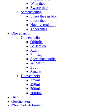
Witte thee
Zwarte thee
Samenstelling
Losse thee in blik
Losse thee
Navulverpakking
Theezakjes
Olie en azijn
Olie en azijn
Olijfolie
Balsamico
Azijn
Fruitazijn
Specialiteitenolie
Wijnazijn
Zout
Sauzen
Hoeveelheid
225ml
250ml
500ml
1000ml
Bier
Geschenken
Chocolade & bonbons