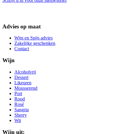
Schrijf u in voor onze nieuwsbrief
Advies op maat
Wijn en Spijs advies
Zakelijke geschenken
Contact
Wijn
Alcoholvrij
Dessert
Likeuren
Mousserend
Port
Rood
Rosé
Sangria
Sherry
Wit
Wijn uit: