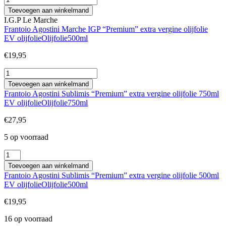
Agostini
Toevoegen aan winkelmand
Biologico
I.G.P Le Marche
"Premium"
Frantoio Agostini Marche IGP “Premium” extra vergine olijfolie
extra
EV olijfolie
Olijfolie
500ml
vergine
olijfolie
€
19,95
aantal
Frantoio
Agostini
Toevoegen aan winkelmand
Marche
Frantoio Agostini Sublimis “Premium” extra vergine olijfolie 750ml
IGP
EV olijfolie
Olijfolie
750ml
"Premium"
extra
€
27,95
vergine
olijfolie
5 op voorraad
aantal
Frantoio
Agostini
Toevoegen aan winkelmand
Sublimis
Frantoio Agostini Sublimis “Premium” extra vergine olijfolie 500ml
"Premium"
EV olijfolie
Olijfolie
500ml
extra
vergine
€
19,95
olijfolie
750ml
16 op voorraad