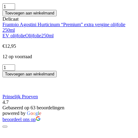
aantal
Frantoio
Agostini
Toevoegen aan winkelmand
Sublimis
Delicaat
"Premium"
Frantoio Agostini Hurticinum “Premium” extra vergine olijfolie
extra
250ml
vergine
EV olijfolie
Olijfolie
250ml
olijfolie
500ml
€
12,95
aantal
12 op voorraad
Frantoio
Agostini
Toevoegen aan winkelmand
Hurticinum
"Premium"
extra
vergine
Prinselijk Proeven
olijfolie
4.7
250ml
Gebaseerd op 63 beoordelingen
aantal
powered by
G
o
o
g
l
e
beoordeel ons op