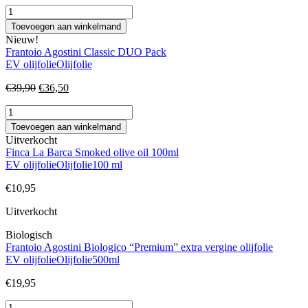
Neolea
For
Toevoegen aan winkelmand
the
Nieuw!
Plate
Frantoio Agostini Classic DUO Pack
aantal
EV olijfolie
Olijfolie
Oorspronkelijke
Huidige
€
39,90
€
36,50
prijs
prijs
Frantoio
was:
is:
Agostini
€39,90.
€36,50.
Toevoegen aan winkelmand
Classic
Uitverkocht
DUO
Finca La Barca Smoked olive oil 100ml
Pack
EV olijfolie
Olijfolie
100 ml
aantal
€
10,95
Uitverkocht
Biologisch
Frantoio Agostini Biologico “Premium” extra vergine olijfolie
EV olijfolie
Olijfolie
500ml
€
19,95
Frantoio