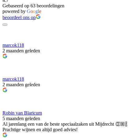
4.7
Gebaseerd op 63 beoordelingen
powered by
G
o
o
g
l
e
beoordeel ons op
marcok118
2 maanden geleden
marcok118
2 maanden geleden
Robin van Blaricum
5 maanden geleden
Al jarenlang een van de beste speciaalzaken uit Mijdrecht 👏🏼🍾
Prachtige wijnen en altijd goed advies!