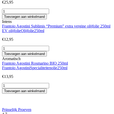
€
25,95
Frantoio
Agostini
Toevoegen aan winkelmand
Classico
Intens
extra
Frantoio Agostini Sublimis “Premium” extra vergine olijfolie 250ml
vergine
EV olijfolie
Olijfolie
250ml
olijfolie
1000ml
€
12,95
aantal
Frantoio
Agostini
Toevoegen aan winkelmand
Sublimis
Aromatisch
"Premium"
Frantoio Agostini Rosmarino BIO 250ml
extra
Frantoio Agostini
Specialiteitenolie
250ml
vergine
olijfolie
€
13,95
250ml
aantal
Frantoio
Agostini
Toevoegen aan winkelmand
Rosmarino
BIO
250ml
aantal
Prinselijk Proeven