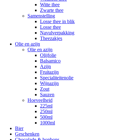
Witte thee
Zwarte thee
Samenstelling
Losse thee in blik
Losse thee
Navulverpakking
Theezakjes
Olie en azijn
Olie en azijn
Olijfolie
Balsamico
Azijn
Fruitazijn
Specialiteitenolie
Wijnazijn
Zout
Sauzen
Hoeveelheid
225ml
250ml
500ml
1000ml
Bier
Geschenken
Chocolade & bonbons