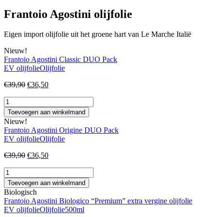
Frantoio Agostini olijfolie
Eigen import olijfolie uit het groene hart van Le Marche Italië
Nieuw!
Frantoio Agostini Classic DUO Pack
EV olijfolie
Olijfolie
Oorspronkelijke
Huidige
€
39,90
€
36,50
prijs
prijs
Frantoio
was:
is:
Agostini
€39,90.
€36,50.
Toevoegen aan winkelmand
Classic
Nieuw!
DUO
Frantoio Agostini Origine DUO Pack
Pack
EV olijfolie
Olijfolie
aantal
Oorspronkelijke
Huidige
€
39,90
€
36,50
prijs
prijs
Frantoio
was:
is:
Agostini
€39,90.
€36,50.
Toevoegen aan winkelmand
Origine
Biologisch
DUO
Frantoio Agostini Biologico “Premium” extra vergine olijfolie
Pack
EV olijfolie
Olijfolie
500ml
aantal