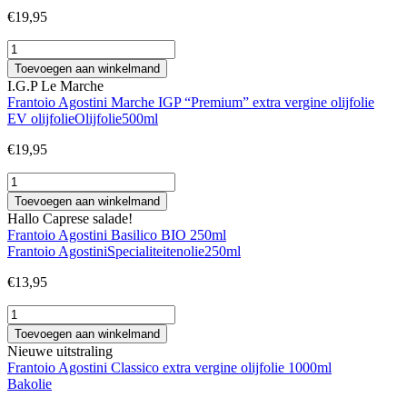
€
19,95
Frantoio
Agostini
Toevoegen aan winkelmand
Biologico
I.G.P Le Marche
"Premium"
Frantoio Agostini Marche IGP “Premium” extra vergine olijfolie
extra
EV olijfolie
Olijfolie
500ml
vergine
olijfolie
€
19,95
aantal
Frantoio
Agostini
Toevoegen aan winkelmand
Marche
Hallo Caprese salade!
IGP
Frantoio Agostini Basilico BIO 250ml
"Premium"
Frantoio Agostini
Specialiteitenolie
250ml
extra
vergine
€
13,95
olijfolie
aantal
Frantoio
Agostini
Toevoegen aan winkelmand
Basilico
Nieuwe uitstraling
BIO
Frantoio Agostini Classico extra vergine olijfolie 1000ml
250ml
Bakolie
aantal