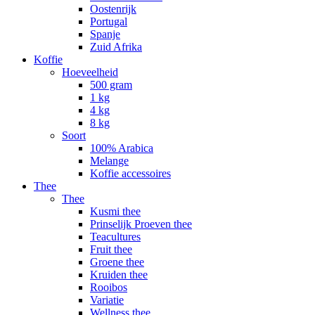
Oostenrijk
Portugal
Spanje
Zuid Afrika
Koffie
Hoeveelheid
500 gram
1 kg
4 kg
8 kg
Soort
100% Arabica
Melange
Koffie accessoires
Thee
Thee
Kusmi thee
Prinselijk Proeven thee
Teacultures
Fruit thee
Groene thee
Kruiden thee
Rooibos
Variatie
Wellness thee