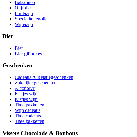
Balsamico
Olijfolie
Fruitazijn
Specialiteitenolie
Wijnazijn
Bier
Bier
Bier giftboxes
Geschenken
Cadeaus & Relatiegeschenken
Zakelijke geschenken
Alcoholvrij
Kistjes wijn
Kistjes wijn
Thee pakketten
Wijn cadeaus
Thee cadeaus
Thee pakketten
Vissers Chocolade & Bonbons