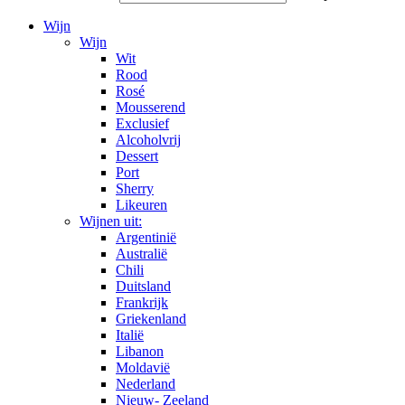
Wijn
Wijn
Wit
Rood
Rosé
Mousserend
Exclusief
Alcoholvrij
Dessert
Port
Sherry
Likeuren
Wijnen uit:
Argentinië
Australië
Chili
Duitsland
Frankrijk
Griekenland
Italië
Libanon
Moldavië
Nederland
Nieuw- Zeeland