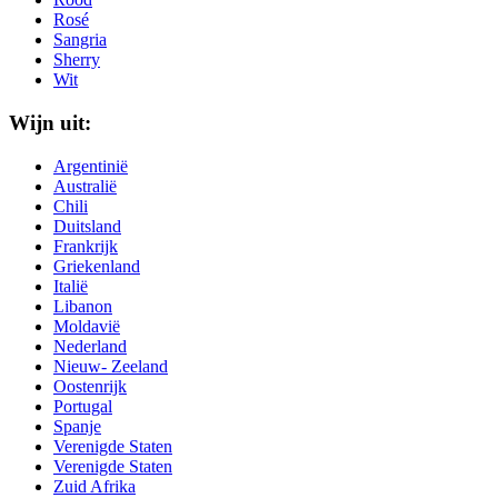
Rosé
Sangria
Sherry
Wit
Wijn uit:
Argentinië
Australië
Chili
Duitsland
Frankrijk
Griekenland
Italië
Libanon
Moldavië
Nederland
Nieuw- Zeeland
Oostenrijk
Portugal
Spanje
Verenigde Staten
Verenigde Staten
Zuid Afrika