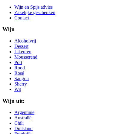
Wijn en Spijs advies
Zakelijke geschenken
Contact
Wijn
Alcoholvrij
Dessert
Likeuren
Mousserend
Port
Rood
Rosé
Sangria
Sherry
Wit
Wijn uit:
Argentinië
Australië
Chili
Duitsland
Frankrijk