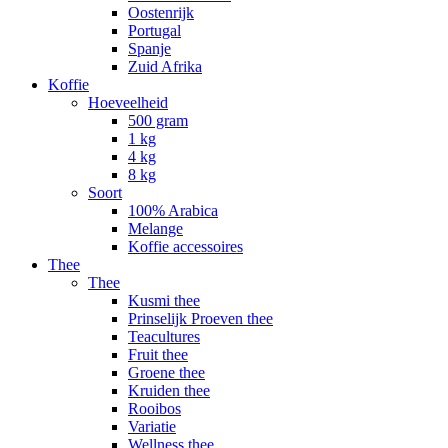
Oostenrijk
Portugal
Spanje
Zuid Afrika
Koffie
Hoeveelheid
500 gram
1 kg
4 kg
8 kg
Soort
100% Arabica
Melange
Koffie accessoires
Thee
Thee
Kusmi thee
Prinselijk Proeven thee
Teacultures
Fruit thee
Groene thee
Kruiden thee
Rooibos
Variatie
Wellness thee