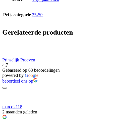
Prijs categorie
25-50
Gerelateerde producten
Prinselijk Proeven
4.7
Gebaseerd op 63 beoordelingen
powered by
G
o
o
g
l
e
beoordeel ons op
marcok118
2 maanden geleden