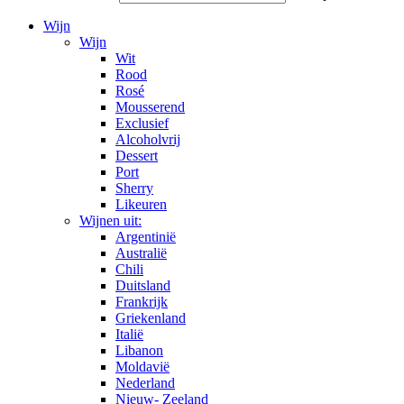
Wijn
Wijn
Wit
Rood
Rosé
Mousserend
Exclusief
Alcoholvrij
Dessert
Port
Sherry
Likeuren
Wijnen uit:
Argentinië
Australië
Chili
Duitsland
Frankrijk
Griekenland
Italië
Libanon
Moldavië
Nederland
Nieuw- Zeeland