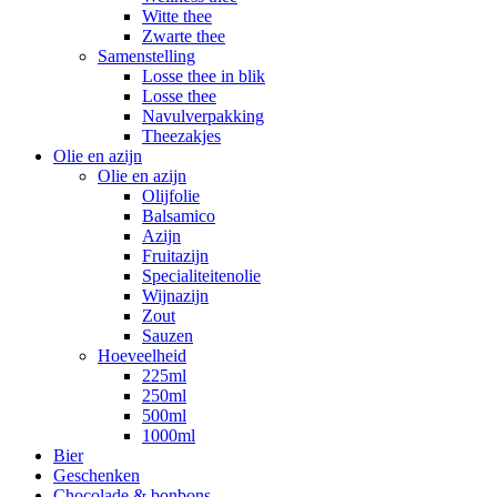
Witte thee
Zwarte thee
Samenstelling
Losse thee in blik
Losse thee
Navulverpakking
Theezakjes
Olie en azijn
Olie en azijn
Olijfolie
Balsamico
Azijn
Fruitazijn
Specialiteitenolie
Wijnazijn
Zout
Sauzen
Hoeveelheid
225ml
250ml
500ml
1000ml
Bier
Geschenken
Chocolade & bonbons