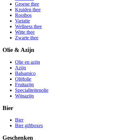
Groene thee
Kruiden thee
Rooibos
Variatie
Wellness thee
Witte thee
Zwarte thee
Olie & Azijn
Olie en azijn
Azijn
Balsamico
Olijfolie
Fruitazijn
Specialiteitenolie
Wijnazijn
Bier
Bier
Bier giftboxes
Geschenken