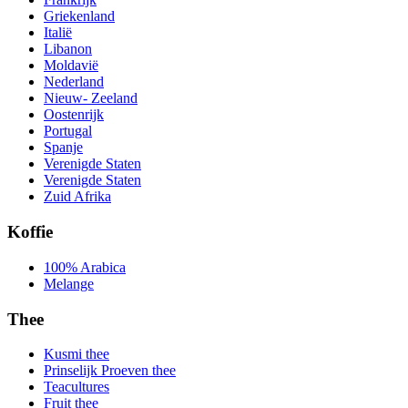
Griekenland
Italië
Libanon
Moldavië
Nederland
Nieuw- Zeeland
Oostenrijk
Portugal
Spanje
Verenigde Staten
Verenigde Staten
Zuid Afrika
Koffie
100% Arabica
Melange
Thee
Kusmi thee
Prinselijk Proeven thee
Teacultures
Fruit thee