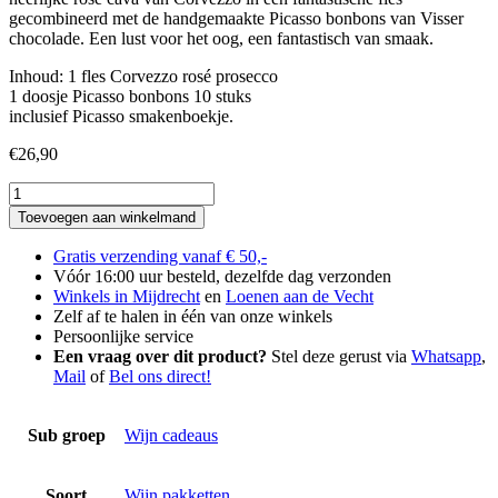
gecombineerd met de handgemaakte Picasso bonbons van Visser
chocolade. Een lust voor het oog, een fantastisch van smaak.
Inhoud: 1 fles Corvezzo rosé prosecco
1 doosje Picasso bonbons 10 stuks
inclusief Picasso smakenboekje.
€
26,90
Bubbels
&
Toevoegen aan winkelmand
Bonbons
cadeau
Gratis verzending vanaf € 50,-
aantal
Vóór 16:00 uur besteld, dezelfde dag verzonden
Winkels in Mijdrecht
en
Loenen aan de Vecht
Zelf af te halen in één van onze winkels
Persoonlijke service
Een vraag over dit product?
Stel deze gerust via
Whatsapp
,
Mail
of
Bel ons direct!
Sub groep
Wijn cadeaus
Soort
Wijn pakketten